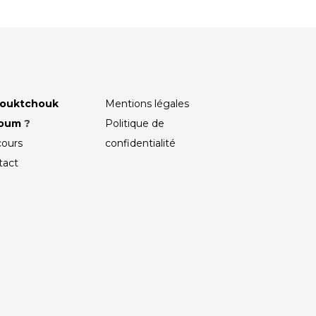
ouktchouk
Mentions légales
roum
?
Politique de
cours
confidentialité
tact