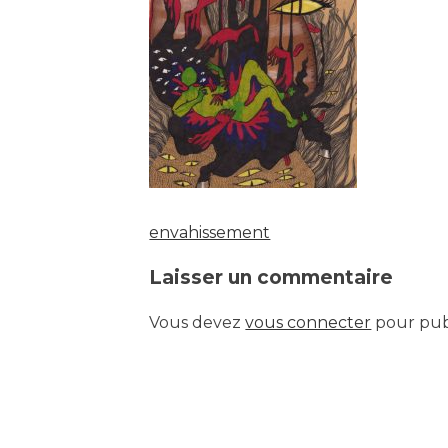
envahissement
Navigation
Laisser un commentaire
de
Vous devez
vous connecter
pour pub
l’article