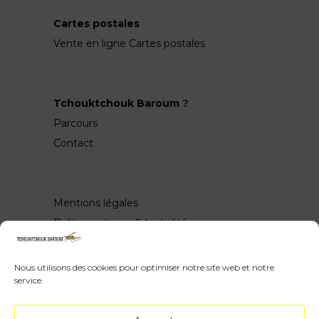
Cartes postales
Vente en ligne Cartes postales
Tchouktchouk Baroum
?
Parcours
Contact
Mentions légales
Politique de confidentialité
Nous utilisons des cookies pour optimiser notre site web et notre
service.
Wow, vous avez scrollé jusquen bas ♥