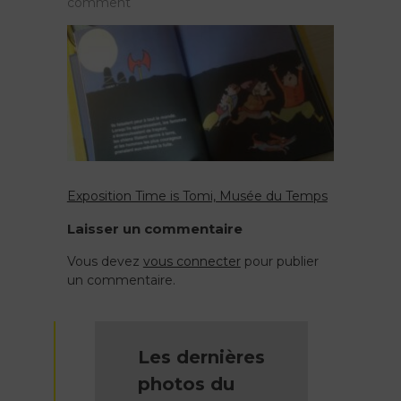
on
comment
Les
3
brigands,
Tomi
Ungerer
Exposition Time is Tomi, Musée du Temps
Navigation
Laisser un commentaire
de
Vous devez
vous connecter
pour publier
un commentaire.
l’article
Les dernières
photos du