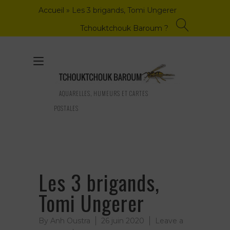
Skip
Accueil
»
Les 3 brigands, Tomi Ungerer
to
content
Tchouktchouk Baroum ?
Toggle
navigation
AQUARELLES, HUMEURS ET CARTES
POSTALES
Les 3 brigands,
Tomi Ungerer
By
Anh Oustra
26 juin 2020
Leave a