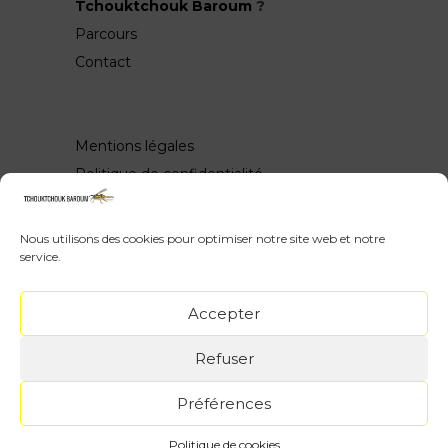
Tchouktchouk Baroum
?
Parcours
Contact
Mentions légales
Politique de confidentialité
Nous utilisons des cookies pour optimiser notre site web et notre
service.
Wow, vous avez scrollé jusquen bas ♥
Accepter
Webdesign : Yith Proteo & Tchouktchouk /
Refuser
Rédaction, SEO & Dessins : Tchouktchouk /
Icônes : Freepik ♣
Préférences
Images et textes sont protégés par le droit
d'auteur, contactez moi avant toute
Politique de cookies