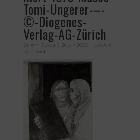
Tomi-Ungerer-–-
©-Diogenes-
Verlag-AG-Zürich
By
Anh Oustra
26 juin 2020
Leave a
on
comment
L’Autoportrait-
à-
la-
mort-
1975-
Musée-
Tomi-
Ungerer-–-
©-
Diogenes-
Verlag-
AG-
Zürich