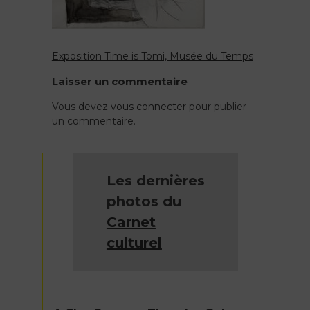
Exposition Time is Tomi, Musée du Temps
Navigation
Laisser un commentaire
de
Vous devez
vous connecter
pour publier
un commentaire.
l’article
Les dernières
photos du
Carnet
culturel