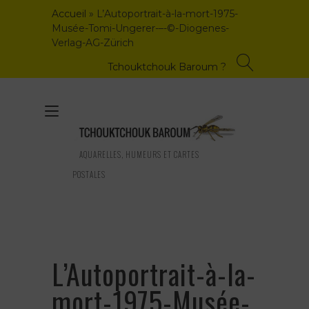
Skip
Accueil
»
L’Autoportrait-à-la-mort-1975-
to
Musée-Tomi-Ungerer-–-©-Diogenes-
content
Verlag-AG-Zürich
Tchouktchouk Baroum ?
Toggle
navigation
AQUARELLES, HUMEURS ET CARTES
POSTALES
L’Autoportrait-à-la-
mort-1975-Musée-