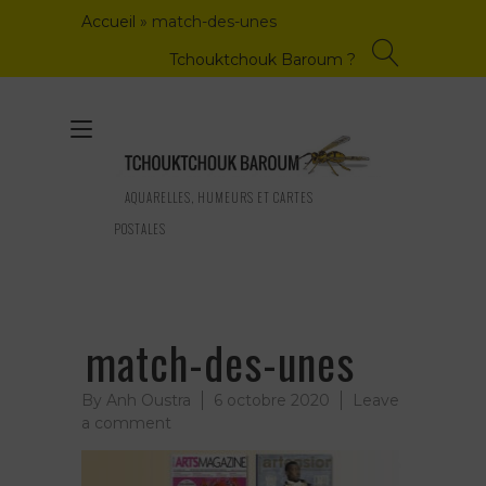
Skip
Accueil
»
match-des-unes
to
content
Tchouktchouk Baroum ?
Toggle
navigation
AQUARELLES, HUMEURS ET CARTES
POSTALES
match-des-unes
By
Anh Oustra
6 octobre 2020
Leave
on
a comment
match-
des-