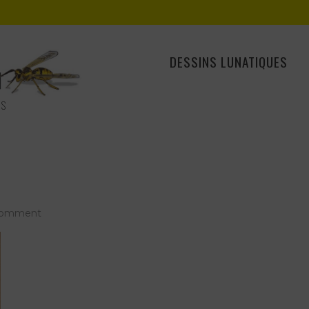
DESSINS LUNATIQUES
ES
on
comment
le
couple