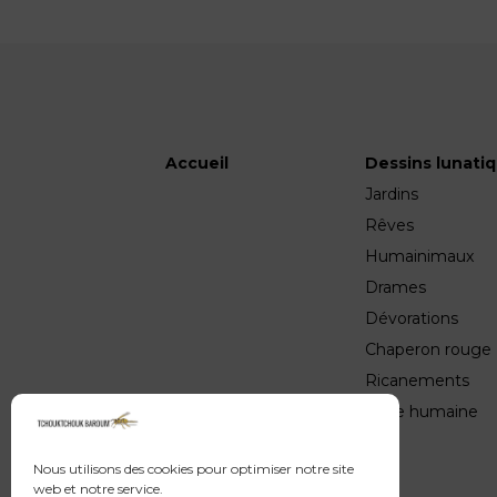
Accueil
Dessins lunati
Jardins
Rêves
Humainimaux
Drames
Dévorations
Chaperon rouge
Ricanements
Valse humaine
Nous utilisons des cookies pour optimiser notre site
web et notre service.