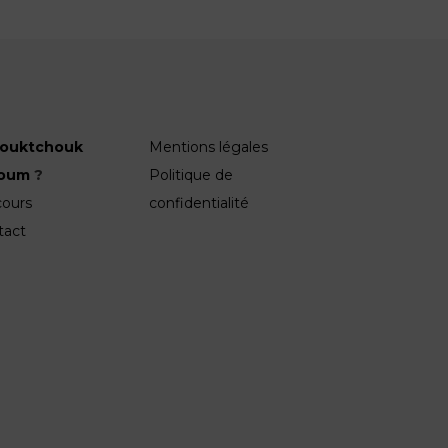
ouktchouk
Mentions légales
roum
?
Politique de
cours
confidentialité
tact