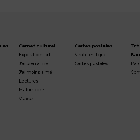
ques
Carnet culturel
Cartes postales
Tch
Expositions art
Vente en ligne
Ba
J'ai bien aimé
Cartes postales
Par
J'ai moins aimé
Con
Lectures
Matrimoine
Vidéos