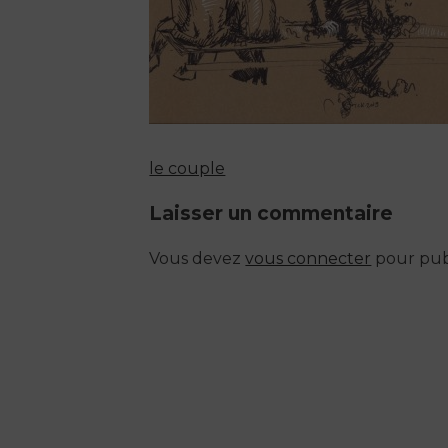
le couple
Navigation
Laisser un commentaire
de
Vous devez
vous connecter
pour pub
l’article