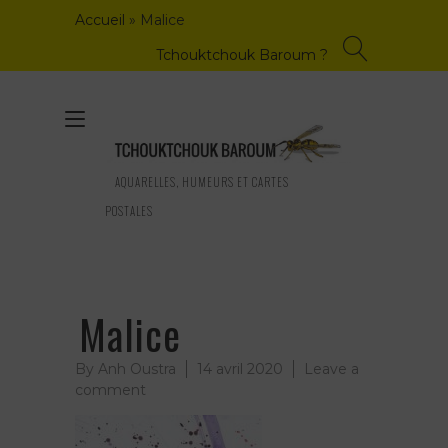
Skip
Accueil
»
Malice
to
content
Tchouktchouk Baroum ?
Toggle
navigation
AQUARELLES, HUMEURS ET CARTES
POSTALES
Malice
By
Anh Oustra
14 avril 2020
Leave a
on
comment
Malice