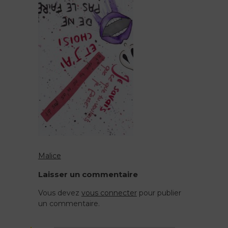
Malice
Navigation
Laisser un commentaire
de
Vous devez
vous connecter
pour publier
un commentaire.
l’article