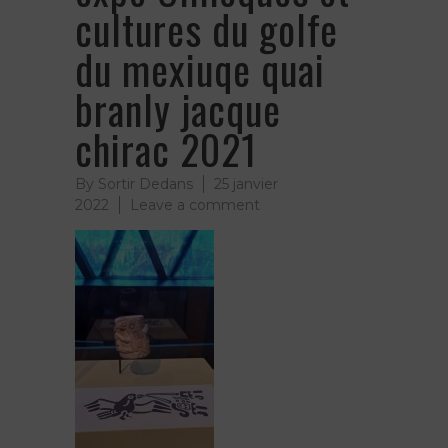
cultures du golfe
du mexiuqe quai
branly jacque
chirac 2021
By
Sortir Dedans
25 janvier
on
2022
Leave a comment
petite
sculpture
–
expo
Olmèques
et
cultures
du
golfe
du
mexiuqe