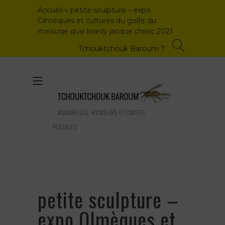
Skip
Accueil
»
petite sculpture – expo
to
Olmèques et cultures du golfe du
content
mexiuqe quai branly jacque chirac 2021
Tchouktchouk Baroum ?
Toggle
navigation
AQUARELLES, HUMEURS ET CARTES
POSTALES
petite sculpture –
expo Olmèques et