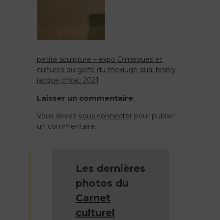
quai
branly
jacque
chirac
2021
petite sculpture – expo Olmèques et
Navigation
cultures du golfe du mexiuqe quai branly
jacque chirac 2021
de
Laisser un commentaire
l’article
Vous devez
vous connecter
pour publier
un commentaire.
Les dernières
photos du
Carnet
culturel