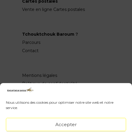
Cartes postales
Vente en ligne Cartes postales
Tchouktchouk Baroum
?
Parcours
Contact
Mentions légales
Politique de confidentialité
Nous utilisons des cookies pour optimiser notre site web et notre
service.
Wow, vous avez scrollé jusquen bas ♥
Accepter