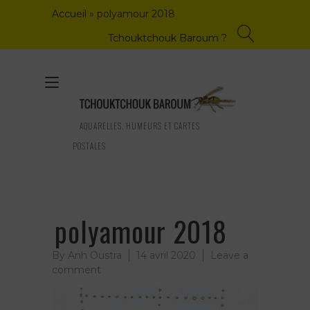
Skip
Accueil
»
polyamour 2018
to
content
Tchouktchouk Baroum ?
Toggle
navigation
AQUARELLES, HUMEURS ET CARTES
POSTALES
polyamour 2018
By
Anh Oustra
14 avril 2020
Leave a
on
comment
polyamour
2018