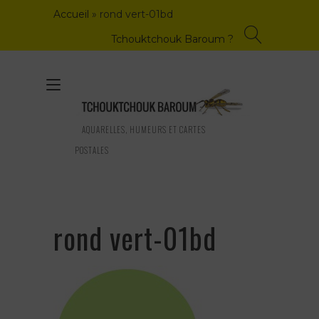
Skip
Accueil
»
rond vert-01bd
to
content
Tchouktchouk Baroum ?
Toggle
navigation
AQUARELLES, HUMEURS ET CARTES
POSTALES
rond vert-01bd