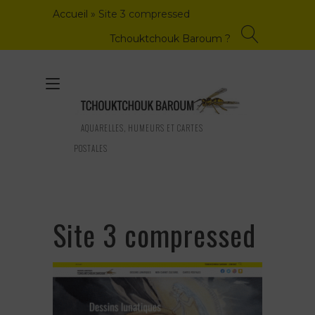
Skip
Accueil
»
Site 3 compressed
to
content
Tchouktchouk Baroum ?
Toggle
navigation
AQUARELLES, HUMEURS ET CARTES
POSTALES
Site 3 compressed