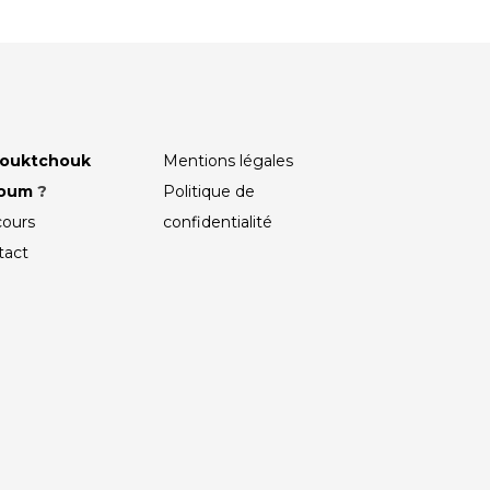
ouktchouk
Mentions légales
roum
?
Politique de
cours
confidentialité
tact