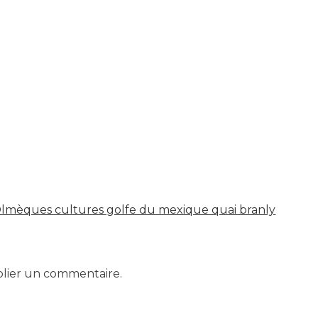
–
exposition
Olmèques
cultures
golfe
du
mexique
quai
branly
 Olmèques cultures golfe du mexique quai branly
lier un commentaire.