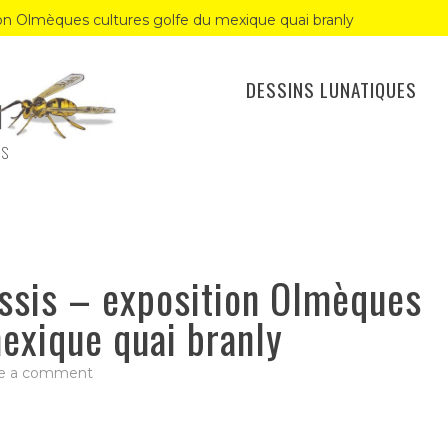
ion Olmèques cultures golfe du mexique quai branly
DESSINS LUNATIQUES
ES
ssis – exposition Olmèques
mexique quai branly
on
e a comment
Sculpture
humain
assis