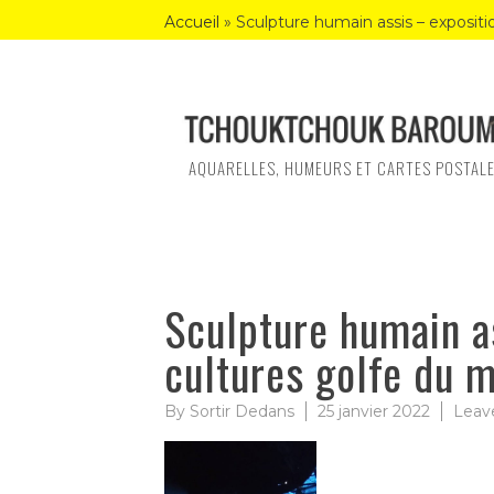
Skip
Accueil
»
Sculpture humain assis – exposit
to
content
AQUARELLES, HUMEURS ET CARTES POSTAL
Sculpture humain a
cultures golfe du 
By
Sortir Dedans
25 janvier 2022
Leav