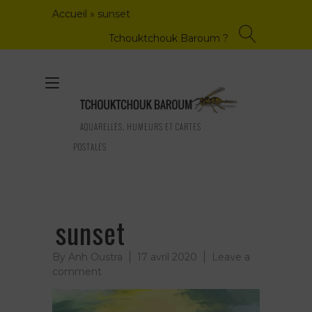
Skip
Accueil
»
sunset
to
content
Tchouktchouk Baroum ?
Toggle
navigation
AQUARELLES, HUMEURS ET CARTES
POSTALES
sunset
By
Anh Oustra
17 avril 2020
Leave a
on
comment
sunset