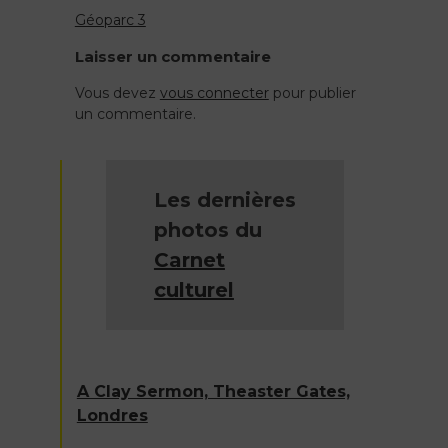
Géoparc 3
Navigation
Laisser un commentaire
de
Vous devez
vous connecter
pour publier
un commentaire.
l’article
Les dernières
photos du
Carnet
culturel
A Clay Sermon, Theaster Gates,
Londres