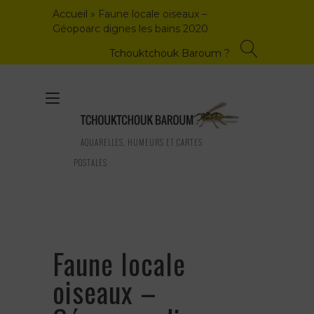
Skip
Accueil
»
Faune locale oiseaux –
to
Géopoarc dignes les bains 2020
content
Tchouktchouk Baroum ?
Toggle
navigation
AQUARELLES, HUMEURS ET CARTES
POSTALES
Faune locale
oiseaux –