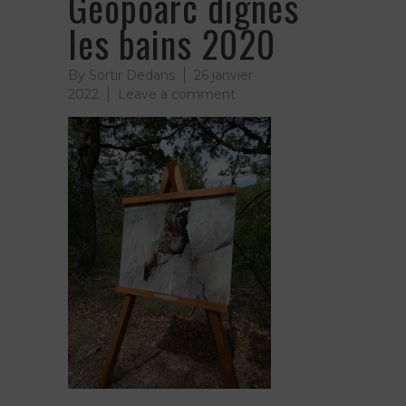
Géopoarc dignes
les bains 2020
By
Sortir Dedans
26 janvier
on
2022
Leave a comment
Faune
locale
oiseaux
–
Géopoarc
dignes
les
bains
2020