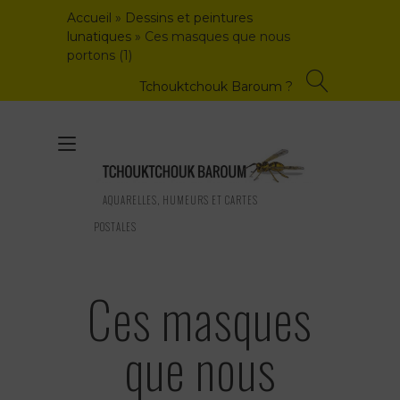
Skip
Accueil
»
Dessins et peintures
to
lunatiques
»
Ces masques que nous
content
portons (1)
Tchouktchouk Baroum ?
Toggle
navigation
AQUARELLES, HUMEURS ET CARTES
POSTALES
Ces masques
que nous