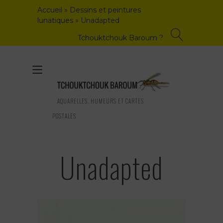
Skip
Accueil
»
Dessins et peintures
to
lunatiques
»
Unadapted
content
Tchouktchouk Baroum ?
Toggle
navigation
AQUARELLES, HUMEURS ET CARTES
POSTALES
Unadapted