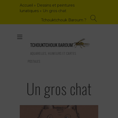
Skip
Accueil
»
Dessins et peintures
to
lunatiques
»
Un gros chat
content
Tchouktchouk Baroum ?
Toggle
navigation
AQUARELLES, HUMEURS ET CARTES
POSTALES
Un gros chat