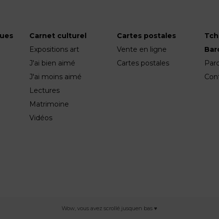
ques
Carnet culturel
Cartes postales
Tch
Expositions art
Vente en ligne
Ba
J'ai bien aimé
Cartes postales
Par
J'ai moins aimé
Con
Lectures
Matrimoine
Vidéos
Wow, vous avez scrollé jusquen bas ♥