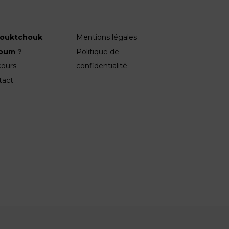
ouktchouk
Mentions légales
roum
?
Politique de
cours
confidentialité
tact