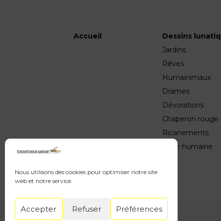
Accueil
Dessins lunati
Jardins
Rêves
Humainimaux
Drames
Dévorations
Chaperon rouge
Ricanements
Valse humaine
Nous utilisons des cookies pour optimiser notre site
web et notre service.
Accepter
Refuser
Préférences