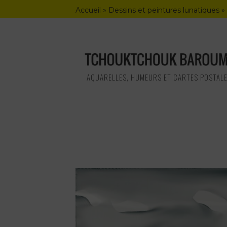
Skip
Accueil
»
Dessins et peintures lunatiques
»
to
content
AQUARELLES, HUMEURS ET CARTES POSTAL