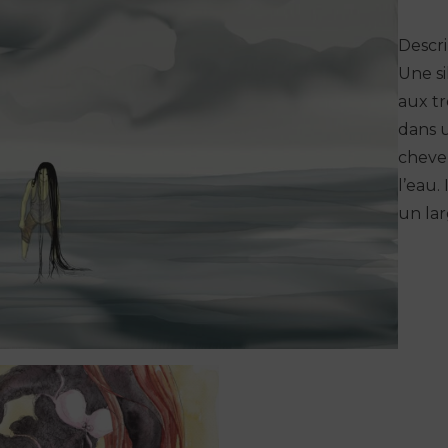
Descri
Une s
aux tr
dans 
cheveu
l’eau.
un lar