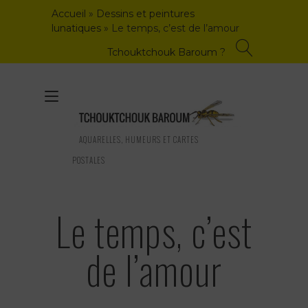
Skip
Accueil
»
Dessins et peintures
to
lunatiques
»
Le temps, c’est de l’amour
content
Tchouktchouk Baroum ?
Toggle
navigation
AQUARELLES, HUMEURS ET CARTES
POSTALES
Le temps, c’est
de l’amour