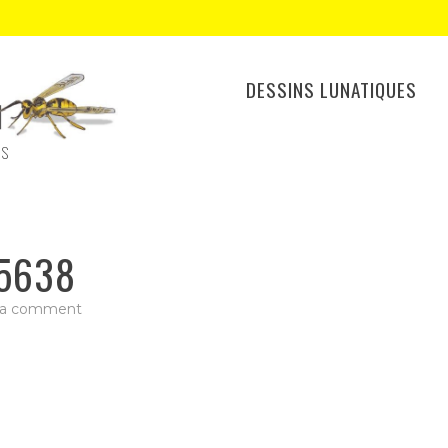
DESSINS LUNATIQUES
ES
5638
on
 a comment
IMG_20200818_155638