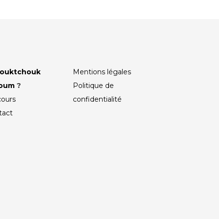
ouktchouk
Mentions légales
roum
?
Politique de
cours
confidentialité
tact