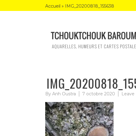
Skip
Accueil
»
IMG_20200818_155638
to
content
AQUARELLES, HUMEURS ET CARTES POSTAL
IMG_20200818_15
By
Anh Oustra
7 octobre 2020
Leave